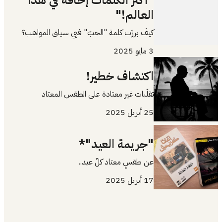
"أكثر الكلمات إخافةً في هذا
العالم!"
كيفَ برزَت كلمة "الحبّ" فيي سياق المواهب؟
3 مايو 2025
اكتشاف خطير!
تقلّبات غير معتادة على الطقس المعتاد
25 أبريل 2025
"جريمة العيد"*
عن طقسٍ معتاد كلّ عيد..
17 أبريل 2025