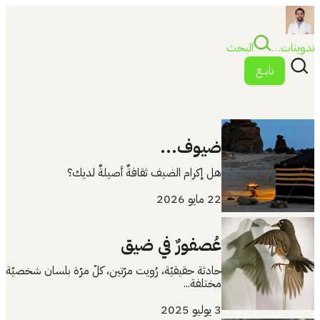
تدوينات…
البحث
تابــع
ضيوف...
هل إكرام الضيف ثقافةٌ أصيلةٌ لديك؟
22 مايو 2026
عُصفورٌ في ضيق
حادثة حقيقيّة، رُويت مرّتين، كلّ مرّة بلسان شخصيّة
مختلفة...
3 يوليو 2025